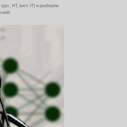
ус. ИТ, англ. IT) и разберём
сней!