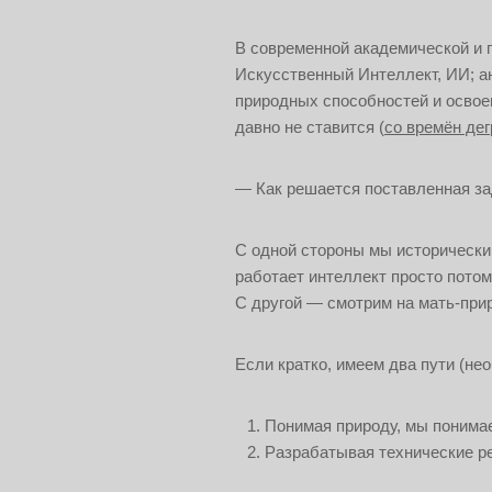
В современной академической и п
Искусственный Интеллект, ИИ; англ
природных способностей и освое
давно не ставится (
со времён де
— Как решается поставленная за
С одной стороны мы исторически 
работает интеллект просто пото
С другой — смотрим на мать-прир
Если кратко, имеем два пути (не
Понимая природу, мы понимае
Разрабатывая технические р