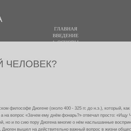
А
ГЛАВНАЯ
ВВЕДЕНИЕ
1. ОСНОВЫ
3. ПЕРЕХОД
ОГЛАВЛЕНИЕ
ОЙ ЧЕЛОВЕК?
2. ОБРАЗ БУДУЩЕГО
О ПРОЕКТЕ
СЛОВАРЬ
ом философе Диогене (около 400 - 325 гг. до н.э.), который, как
 а на вопрос «Зачем ему днём фонарь?» отвечал просто: «Ищу Ч
гой, но и по сию пору Диогена многие о нём наслышанные воспри
 Диоген вышел на действительно важный вопрос в жизни общес