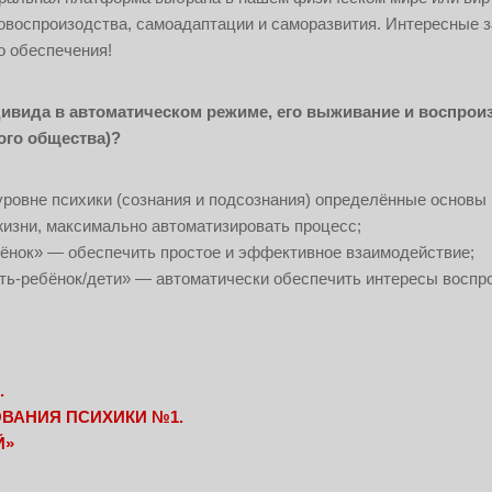
овоспроизодства, самоадаптации и саморазвития. Интересные з
о обеспечения!
дивида в автоматическом режиме, его выживание и воспрои
ого общества)?
ровне психики (сознания и подсознания) определённые основы и
жизни, максимально автоматизировать процесс;
бёнок» — обеспечить простое и эффективное взаимодействие;
ть-ребёнок/дети» — автоматически обеспечить интересы воспро
.
ВАНИЯ ПСИХИКИ №1.
Й»