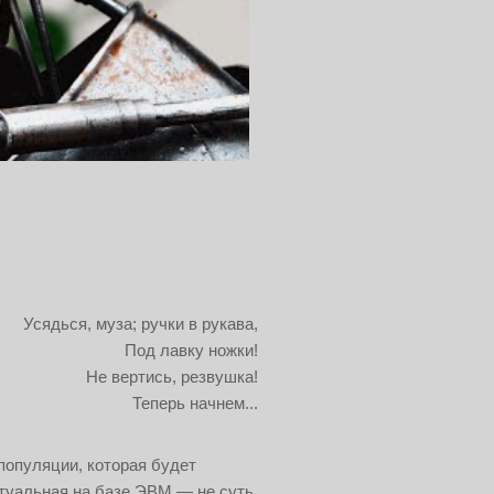
Усядься, муза; ручки в рукава,
Под лавку ножки!
Не вертись, резвушка!
Теперь начнем...
популяции, которая будет
туальная на базе ЭВМ — не суть