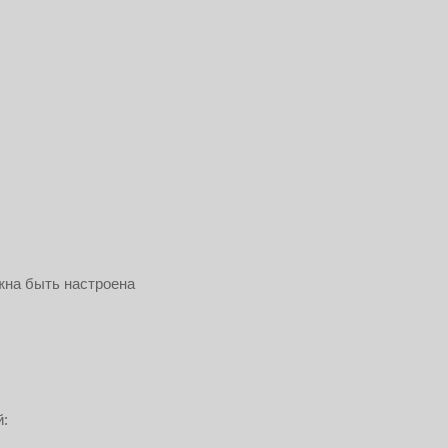
жна быть настроена
й: