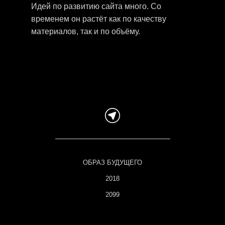
Идей по развитию сайта много. Со
временем он растёт как по качеству
материалов, так и по объёму.
Всё происходит наилучшим образом согласно
реальной, а не декларируемой, нравственности всех
участников процесса.
ОБРАЗ БУДУЩЕГО
2018
2099